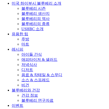
미국 하이부시 블루베리 소개
블루베리 시즌
블루베리 생산지
블루베리의 역사
블루베리의 종류
USHBC 소개
유용한 팁
주방
마트
레시피
아이들 간식
애피타이저 & 샐러드
저녁식사
디저트
음료 & 칵테일 & 스무디
소스 & 스프레드
비건
블루베리와 건강
건강 정보
블루베리 연구자료
이벤트